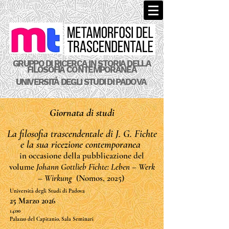
GRUPPO DI RICERCA
IN STORIA
DELLA
FILOSOFIA CONTEMPORANEA
UNIVERSITÀ
DEGLI STUDI
DI PADOVA
Giornata di studi
La filosofia trascendentale di J. G. Fichte
e la sua ricezione contemporanea
in occasione della pubblicazione del
volume
Johann Gottlieb Fichte: Leben – Werk
– Wirkung
(Nomos, 2025)
Università degli Studi di Padova
25 Marzo 2026
14:00
Palazzo del Capitanio, Sala Seminari