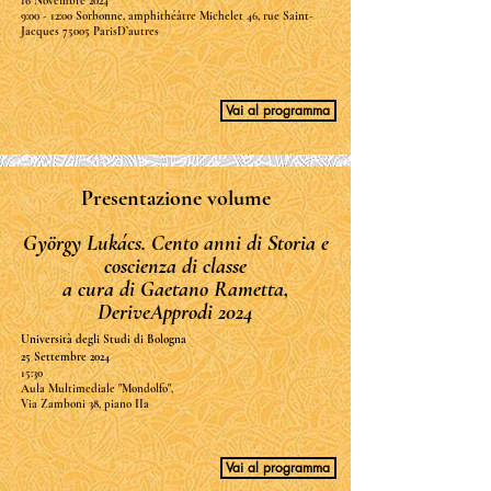
16 Novembre 2024
9:00 - 12:00 Sorbonne, amphithéâtre Michelet 46, rue Saint-
Jacques 75005 ParisD’autres
Vai al programma
Presentazione volume
György Lukács. Cento anni di Storia e
coscienza di classe
a cura di Gaetano Rametta,
DeriveApprodi 2024
Università degli Studi di Bologna
25 Settembre 2024
15:30
Aula Multimediale "Mondolfo",
Via Zamboni 38, piano IIa
Vai al programma