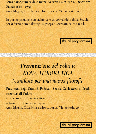
Terza parte, tenuta da Simone Aurora: 1, 6, 7, 13 e 14 Dicembre
Orario:
16.00 - 17.30
Aula Magna, Cittadella dello studente, Via Venezia, 20
La partecipazione è su richiesta e va convalidata dalla Scuola,
per informazioni e dettagli si prega di contattarci via mail.
Vai al programma
Presentazione del volume
NOVA THEORETICA
Manifesto per una nuova filosofia
Università degli Studi di Padova - Scuola Galileaiana di Studi
Superiori di Padova
10 Novembre, ore
15.30 - 18.30
11 Novembre, ore
10.00 - 13.00
Aula Magna, Cittadella dello studente, Via Venezia, 20
Vai al programma