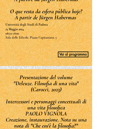
O que resta da esfera pública hoje?
A partir de Jürgen Habermas
Università degli Studi di Padova
23 Maggio 2024
08:50-18:00
Sala delle Edicole. Piazza Capitaniato, 3
Vai al programma
Presentazione del volume
"Deleuze. Filosofia di una vita"
(Carocci, 2023)
Intercessori e personaggi concettuali di
una vita filosofica
PAOLO VIGNOLA
Creazione, instaurazione. Nota su una
nota di "Che cos'è la filosofia?"