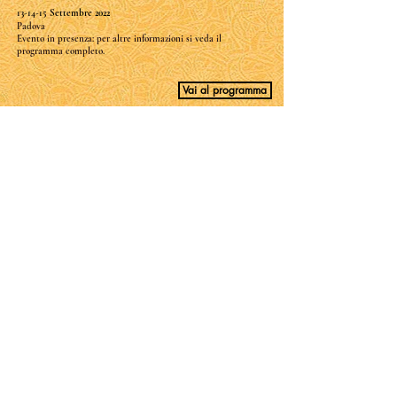
13-14-15 Settembre 2022
Padova
Evento in presenza: per altre informazioni si veda il
programma completo.
Vai al programma
Ciclo di conferenze
Le discipline vanno in guerra
Università degli Studi di Padova
Dipartimento di Scienze Politiche, Giuridiche e Studi
Internazionali - SPGI
Dipartimento di Scienze Storiche, Geografiche dell’Antichità
- DISSGeA
Mobility Centre for Advanced Studies - MOHU
15-16-17 Giugno 2022
Via Vescovado 30 (Padova), Aula STO2
Evento in presenza: per altre informazioni si veda il
programma completo.
Vai al programma