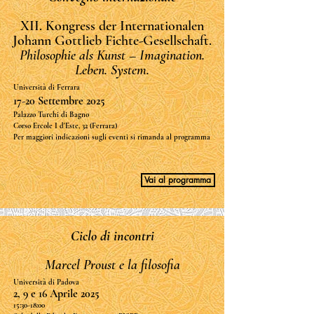
XII. Kongress der Internationalen
Johann Gottlieb Fichte-Gesellschaft.
Philosophie als Kunst – Imagination.
Leben. System.
Università di Ferrara
17-20 Settembre 2025
Palazzo Turchi di Bagno
Corso Ercole I d'Este, 32 (Ferrara)
Per maggiori indicazioni sugli eventi si rimanda al programma
Vai al programma
Ciclo di incontri
Marcel Proust e la filosofia
Università di Padova
2, 9 e 16 Aprile 2025
15:30-18:00