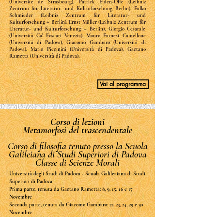
(Université de Strasbourg), Patrick Eiden-Offe (Leibniz
Zentrum für Literatur- und Kulturforschung–Berlin), Falko
Schmieder (Leibniz Zentrum für Literatur- und
Kulturforschung – Berlin), Ernst Müller (Leibniz Zentrum für
Literatur- und Kulturforschung – Berlin), Giorgio Cesarale
(Università Ca' Foscari Venezia), Mauro Farnesi Camellone
(Università di Padova), Giacomo Gambaro (Università di
Padova), Mario Piccinini (Università di Padova), Gaetano
Rametta (Università di Padova),
Vai al programma
Corso di lezioni
Metamorfosi del trascendentale
Corso di filosofia tenuto presso la Scuola
Galileiana di Studi Superiori di Padova
Classe di Scienze Morali
Università degli Studi di Padova - Scuola Galileaiana di Studi
Superiori di Padova
Prima parte, tenuta da Gaetano Rametta: 8, 9, 15, 16 e 17
Novembre
Seconda parte, tenuta da Giacomo Gambaro: 22, 23, 24, 29 e 30
Novembre