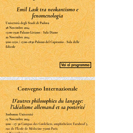
Emil Lask tra neokantismo e
fenomenologia
Università degli Studi di Padova
28 Novembre 2024
15:00-19:20 Palazzo Liviano - Sala Diano
29 Novembre 2024
9:00-12:50 / 15:00-18:30 Palazzo del Capitanio - Sala delle
Edicole
Vai al programma
Convegno Internazionale
D’autres philosophies du langage:
l’idéalisme allemand et sa postérité
Sorbonne Université
15 Novembre 2024
9:00 - 17: 30
Campus des Cordeliers, amphithéâtre Farabeuf 5,
rue de l’École de Médecine 75006 Paris