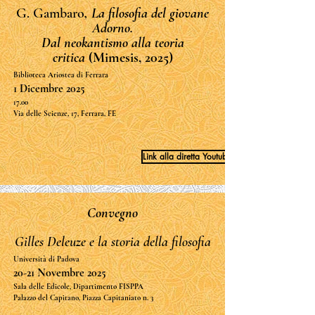
G. Gambaro
, La filosofia del giovane
Adorno.
Dal neokantismo alla teoria
critica
(Mimesis, 2025)
Biblioteca Ariostea di Ferrara
1 Dicembre 2025
17.00
Via delle Scienze, 17, Ferrara, FE
Link alla diretta Youtube
Convegno
Gilles Deleuze e la storia della filosofia
Università di Padova
20-21 Novembre 2025
Sala delle Edicole, Dipartimento FISPPA
Palazzo del Capitano, Piazza Capitaniato n. 3